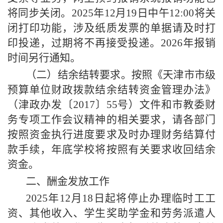
将同步关闭。202
5
年
12月19日中午12:00将关
闭打印功能，
涉及纸质发票的单据
请
及时
打
印投递，过期将不再接受投递。
202
6
年报销
时间另行通知。
（二）结余结转要求。按照《天津市市级
预算单位财政拨款结余结转资金管理办法》
（津政办发〔
2017〕55号）文件和市教委财
务专项工作会议精神的相关要求，请各部门
按照资金执行进度要求及时办理财务结算付
款手续，年底学校将按照有关要求收回结余
资金。
二、酬金发放工作
202
5
年
12月18日起将停止办理临时工工
资、其他收入、学生奖助学金和劳务派遣人