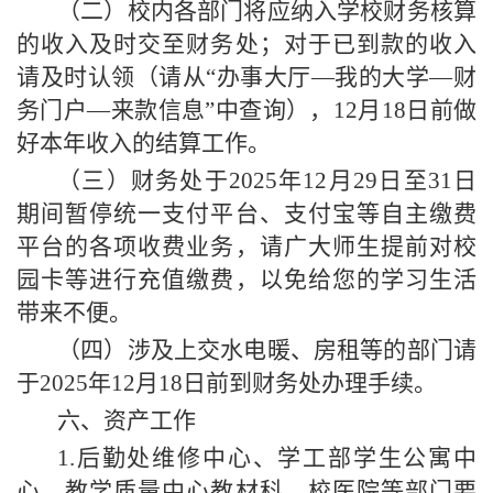
（二）校内各部门将应纳入学校财务核算
的收入及时交至财务处；对于已到款的收入
请及时认领（请从
“办事大厅—我的大学—财
务门户—来款信息”中查询）
，
12月1
8
日前做
好本年收入的结算工作。
（三）财务处于
202
5
年
12月
29
日至
31日
期间暂停统一支付平台、支付宝等自主缴费
平台的各项收费业务，请广大师生提前对校
园卡等进行充值缴费，以免给您的学习生活
带来不便。
（四）涉及上交水电暖、房租等的部门请
于
202
5
年
12月
18
日前到财务处办理手续。
六、资产工作
1.后勤处维修中心、学工部学生公寓中
心、教学质量中心教材科、校医院等部门要