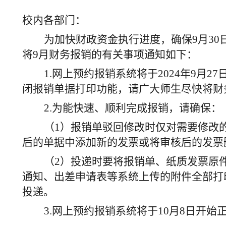
校内各部门：
为加快财政资金执行进度，
确保
9
月
3
将
9
月财务报销的有关事项通知如下：
1.网上预约报销系统将于202
4
年
9
月
2
7
闭
报销单据
打印功能，请广大师生尽快将财
2.为能快速、顺利完成报销，请确保：
（
1）报销单驳回修改时仅对需要修改
后的单据中添加新的发票或将审核后的发票
（
2）投递时要将
报销单、
纸质发票原
通知
、
出差申请表
等系统上传的附件全部打
投递
。
3.网上预约报销系统将于10月8日开始