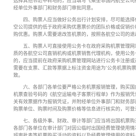
选择其他邻近中转地的，应当填写《乘坐非国内航空公司
经单位外事部门和财务部门审批同意。
四、购票人应当做好公务出行计划安排，尽可能选择低
空公司提供的低于政府采购优惠票价的团队价格或促销价
购优惠。购票人需要退改签机票的，按照各航空公司的退
五、购票人可直接使用公务卡在政府采购机票管理网站
质的各航空公司直销机构或机票销售代理机构，使用公务
的，应当提前在政府采购机票管理网站进行公务卡注册或
需要在支票、汇款等票据上标注资金用途为“公务机票购
致。
六、各部门各单位要严格公务机票报销管理，购买国内
机票查验号码的《航空运输电子客票行程单》作为报销凭
关有效票据作为报销凭证，并附经单位外事部门和财务部
购票单位、购票时间及购票价格等信息进行核实的，可登
七、各级外事、财政、审计等部门应当将出国机票购买
各部门各单位在审计部门对因公临时出国经费管理使用情
班审批表等机票购买活动的资料以及经费管理使用的资料