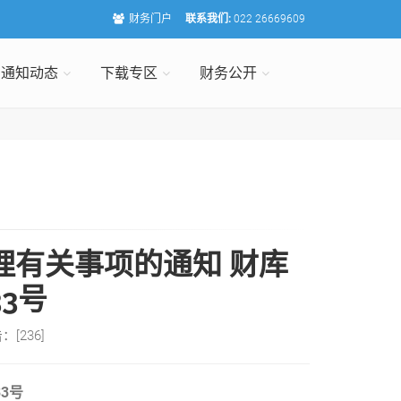
财务门户
联系我们:
022 26669609
通知动态
下载专区
财务公开
理有关事项的通知 财库
33号
击：[
236
]
33号