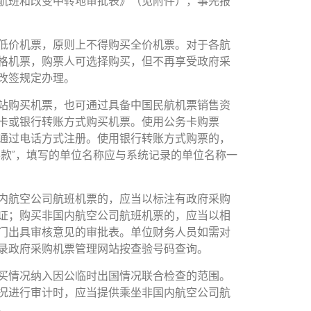
航班和改变中转地审批表》（见附件），事先报
价机票，原则上不得购买全价机票。对于各航
格机票，购票人可选择购买，但不再享受政府采
改签规定办理。
购买机票，也可通过具备中国民航机票销售资
卡或银行转账方式购买机票。使用公务卡购票
通过电话方式注册。使用银行转账方式购票的，
票款”，填写的单位名称应与系统记录的单位名称一
航空公司航班机票的，应当以标注有政府采购
证；购买非国内航空公司航班机票的，应当以相
门出具审核意见的审批表。单位财务人员如需对
录政府采购机票管理网站按查验号码查询。
情况纳入因公临时出国情况联合检查的范围。
况进行审计时，应当提供乘坐非国内航空公司航
。