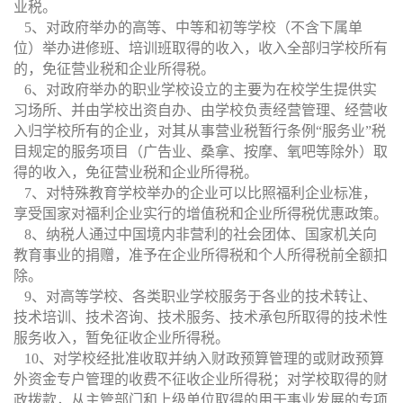
业税。
5
、对政府举办的高等、中等和初等学校（不含下属单
位）举办进修班、培训班取得的收入，收入全部归学校所有
的，免征营业税和企业所得税。
6
、对政府举办的职业学校设立的主要为在校学生提供实
习场所、并由学校出资自办、由学校负责经营管理、经营收
入归学校所有的企业，对其从事营业税暂行条例“服务业”税
目规定的服务项目（广告业、桑拿、按摩、氧吧等除外）取
得的收入，免征营业税和企业所得税。
7
、对特殊教育学校举办的企业可以比照福利企业标准，
享受国家对福利企业实行的增值税和企业所得税优惠政策。
8
、纳税人通过中国境内非营利的社会团体、国家机关向
教育事业的捐赠，准予在企业所得税和个人所得税前全额扣
除。
9
、对高等学校、各类职业学校服务于各业的技术转让、
技术培训、技术咨询、技术服务、技术承包所取得的技术性
服务收入，暂免征收企业所得税。
10
、对学校经批准收取并纳入财政预算管理的或财政预算
外资金专户管理的收费不征收企业所得税；对学校取得的财
政拨款，从主管部门和上级单位取得的用于事业发展的专项