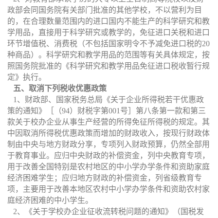
政部会同国务院有关部门批准的其他学校，不以营利为目
的，在合理数量范围内的进口国内不能生产的科学研究和教
学用品，直接用于科学研究或教学的，免征进口关税和进口
环节增值税、消费税（不包括国家明令不予减免进口税的
20
种商品）。科学研究和教学用品的范围等有关具体规定，按
照国务院批准的《科学研究和教学用品免征进口税收暂行规
定》执行。
五、取消下列税收优惠政策
1
、财政部、国家税务总局《关于企业所得税若干优惠政
策的通知》［（
94
）财税字第
001
号］第八条第一款和第三
款关于校办企业从事生产经营的所得免征所得税的规定。其
中因取消所得税优惠政策而增加的财政收入，按现行财政体
制由中央与地方财政分享，专项列入财政预算，仍然全部用
于教育事业。应归中央财政的补偿资金，列中央教育专项，
用于改善全国特别是农村地区的中小学办学条件和资助家庭
经济困难学生；应归地方财政的补偿资金，列省级教育专
项，主要用于改善本地区农村中小学办学条件和资助农村家
庭经济困难的中小学生。
2
、《关于学校办企业征收流转税问题的通知》（国税发