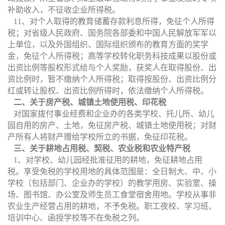
补助收入，不征收企业所得税。
11
、对个人取得的教育储蓄存款利息所得，免征个人所得
税；对省级人民政府、国务院各部委和中国人民解放军军以
上单位，以及外国组织、国际组织颁布的教育方面的奖学
金，免征个人所得税；高等学校转化职务科技成果以股份或
出资比例等股权形式给与个人奖励，获奖人在取得股份、出
资比例时，暂不缴纳个人所得税；取得按股份、出资比例分
红或转让股权、出资比例所得时，依法缴纳个人所得税。
二、关于房产税、城镇土地使用税、印花税
对国家拨付事业经费和企业办的各类学校、托儿所、幼儿
园自用的房产、土地，免征房产税、城镇土地使用税；对财
产所有人将财产赠给学校所立的书据，免征印花税。
三、关于耕地占用税、契税、农业税和农业特产税
1
、对学校、幼儿园经批准征用的耕地，免征耕地占用
税。享受免税的学校用地的具体范围是：全日制大、中、小
学校（包括部门、企业办的学校）的教学用房、实验室、操
场、图书馆、办公室及师生员工食堂宿舍用地。学校从事非
农业生产经营占用的耕地，不予免税。职工夜校、学习班、
培训中心、函授学校等不在免税之列。