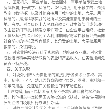
2
、国家机关、事业单位、社会团体、军事单位承受土地
房屋权属用于教学、科研的，免征契税。用于教学的，是指
教室（教学楼）以及其他直接用于教学的土地、房屋。用于
科研的，是指科学实验的场所以及其他直接用于科研的土
地、房屋。对县级以上人民政府教育行政主管部门或劳动行
政主管部门审批并颁发办学许可证，由企业事业组织、社会
团体及其他社会和公民个人利用非国家财政性教育经费面向
社会举办的学校及教育机构，其承受的土地、房屋权属用于
教学的，免征契税。
3
、对农业院校进行科学实验的土地免征农业税。对农业
院校进行科学实验所取得的农业特产品收入，在实验期间免
征农业特产税。
四、关于关税
1
、对境外捐赠人无偿捐赠的直接用于各类职业学校、高
中、初中、小学、幼儿园教育的教学仪器、图书、资料和一
般学习用品，免征进口关税和进口环节增值税。
上述捐赠用品不包括国家明令不予减免进口税的
20
种商
品。其他相关事宜按照国务院批准的《扶贫、慈善性捐赠物
质免征进口税收暂行办法》办理。
2
、对教育部承认学历的大专以上全日制高等院校以及财